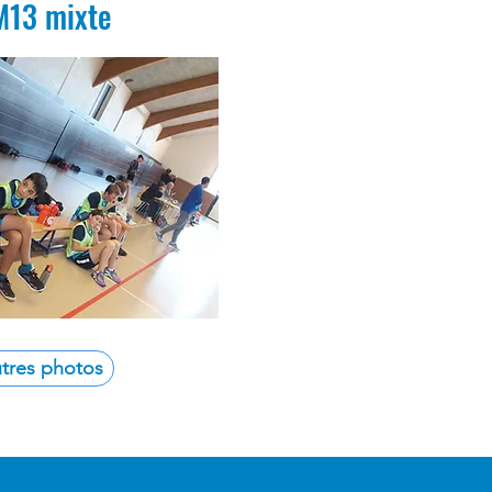
M13 mixte
utres photos