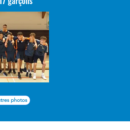
17 garçons
utres photos