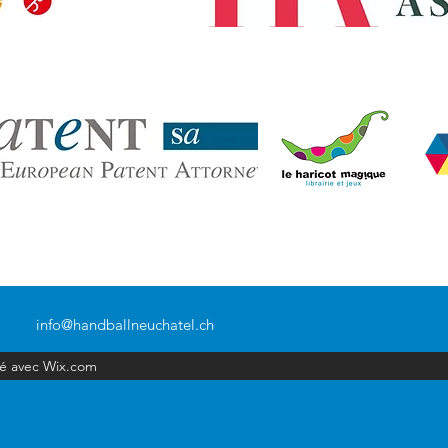
Partenaires
privilégiés
p.a. Marc-André Burdet, Faubourg du Lac 33, CH-2000 Neuchâte
info@handballneuchatel.ch
éé avec Wix.com