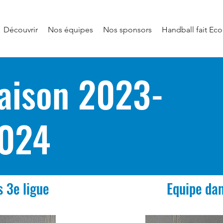
Découvrir
Nos équipes
Nos sponsors
Handball fait Eco
aison 2023-
024
 3e ligue
Equipe dam