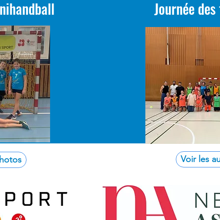
nihandball
Journée des
Partenaire principal
Voir les a
photos