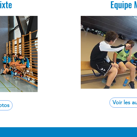
ixte
Equipe 
Voir les a
otos