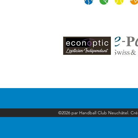
Handball Club Neuchâtel
©2026 par Handball Club Neuchâtel. Cr