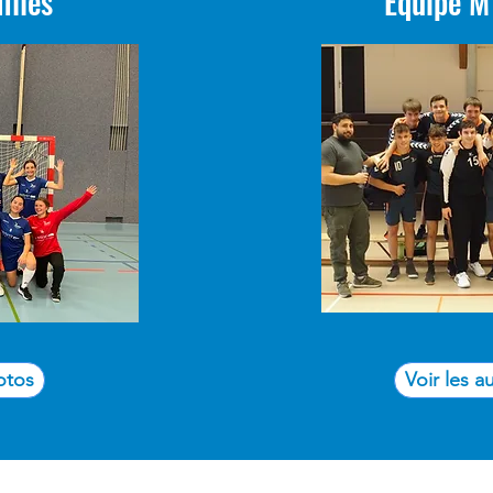
illes
Equipe M
otos
Voir les a